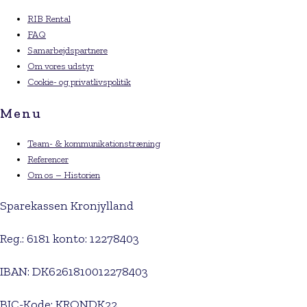
RIB Rental
FAQ
Samarbejdspartnere
Om vores udstyr
Cookie- og privatlivspolitik
Menu
Team- & kommunikationstræning
Referencer
Om os – Historien
Sparekassen Kronjylland
Reg.: 6181 konto: 12278403
IBAN: DK6261810012278403
BIC-Kode: KRONDK22