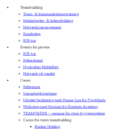
Teambuilding
Team- & kommunikationstræning
Medarbejder- & lederudvikling
Netværksarrangement
Kundepleje
RIB-tur
Events for private
RIB-tur
Polterabend
Hvalsafari Middelfart
Netværk på vandet
Cases
Referencer
Samarbejdspartnere
Udvidet facilitering med Hanne Lise fra TwoMinds
Workshop med Kristian fra Konduite Academy
TEAMVAERK – seminar for store byggeprojekter
Cases fra vores teambuilding
Bunker Holding