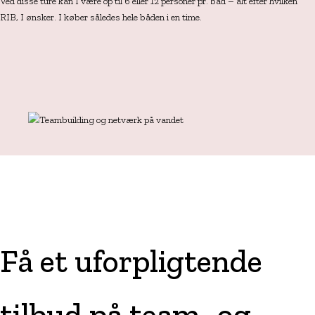
Ved disse ture kan I være op til 6 eller 12 personer pr. båd – alt efter hvilken
RIB, I ønsker. I køber således hele båden i en time.
Få et uforpligtende
tilbud på team- og