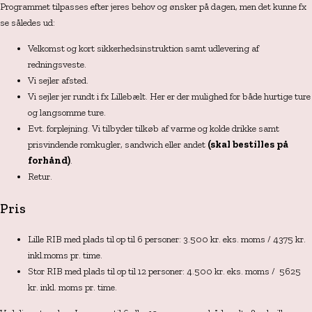
Programmet tilpasses efter jeres behov og ønsker på dagen, men det kunne fx
se således ud:
Velkomst og kort sikkerhedsinstruktion samt udlevering af
redningsveste.
Vi sejler afsted.
Vi sejler jer rundt i fx Lillebælt. Her er der mulighed for både hurtige ture
og langsomme ture.
Evt. forplejning. Vi tilbyder tilkøb af varme og kolde drikke samt
prisvindende romkugler, sandwich eller andet
(skal bestilles på
forhånd)
.
Retur.
Pris
Lille RIB med plads til op til 6 personer: 3.500 kr. eks. moms / 4375 kr.
inkl.moms pr. time.
Stor RIB med plads til op til 12 personer: 4.500 kr. eks. moms / 5625
kr. inkl. moms pr. time.