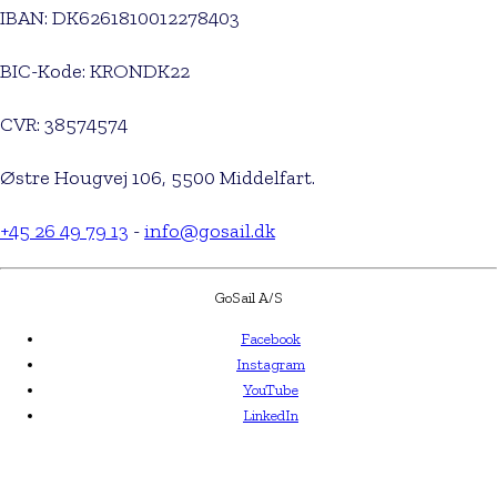
IBAN: DK6261810012278403
BIC-Kode: KRONDK22
CVR: 38574574
Østre Hougvej 106, 5500 Middelfart.
+45 26 49 79 13
-
info@gosail.dk
GoSail A/S
Facebook
Instagram
YouTube
LinkedIn