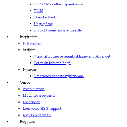
BDO / Middelfart Sparekasse
PLUS
Danske Bank
Unge på vej
Instruktørens afgørende rolle
Inspiration
RIB Rental
Artikler
7 tips til dit næste teambuildingevent på vandet
Fejlen du ikke må begå
Nyheder
Læs vores seneste nyhedsmail
Om os
Vores historie
Mød medarbejderne
Lokationer
Læs vores ESG-rapport
Nyt domicil 2026
Regattas