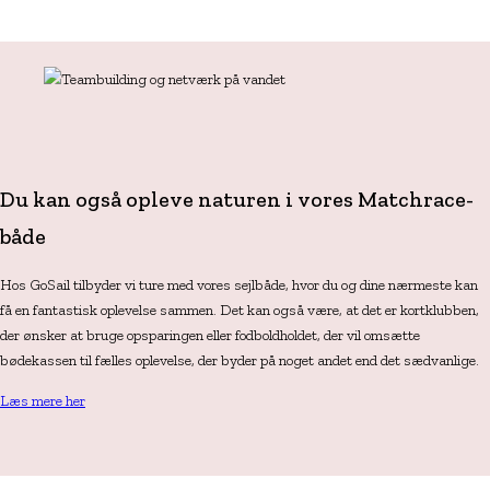
Du kan også opleve
naturen i vores Matchrace-
både
Hos GoSail tilbyder vi ture med vores sejlbåde, hvor du og dine nærmeste kan
få en fantastisk oplevelse sammen. Det kan også være, at det er kortklubben,
der ønsker at bruge opsparingen eller fodboldholdet, der vil omsætte
bødekassen til fælles oplevelse, der byder på noget andet end det sædvanlige.
Læs mere her