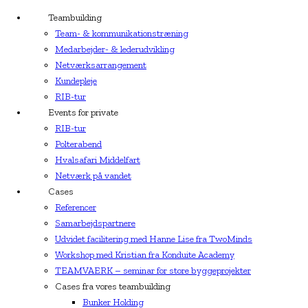
Teambuilding
Team- & kommunikationstræning
Medarbejder- & lederudvikling
Netværksarrangement
Kundepleje
RIB-tur
Events for private
RIB-tur
Polterabend
Hvalsafari Middelfart
Netværk på vandet
Cases
Referencer
Samarbejdspartnere
Udvidet facilitering med Hanne Lise fra TwoMinds
Workshop med Kristian fra Konduite Academy
TEAMVAERK – seminar for store byggeprojekter
Cases fra vores teambuilding
Bunker Holding