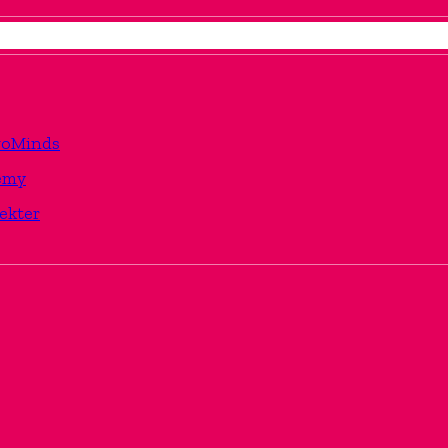
TwoMinds
emy
ekter