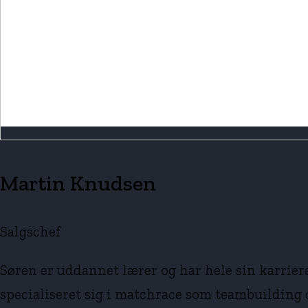
Martin Knudsen
Salgschef
Søren er uddannet lærer og har hele sin karrier
specialiseret sig i matchrace som teambuilding o