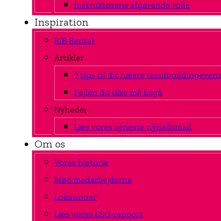
Instruktørens afgørende rolle
Inspiration
RIB Rental
Artikler
7 tips til dit næste teambuildingeven
Fejlen du ikke må begå
Nyheder
Læs vores seneste nyhedsmail
Om os
Vores historie
Mød medarbejderne
Lokationer
Læs vores ESG-rapport