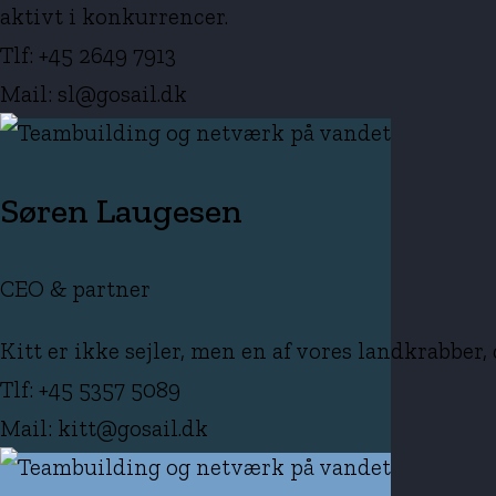
aktivt i konkurrencer.
Tlf: +45 2649 7913
Mail: sl@gosail.dk
Søren Laugesen
CEO & partner
Kitt er ikke sejler, men en af vores landkrabber,
Tlf: +45 5357 5089
Mail: kitt@gosail.dk