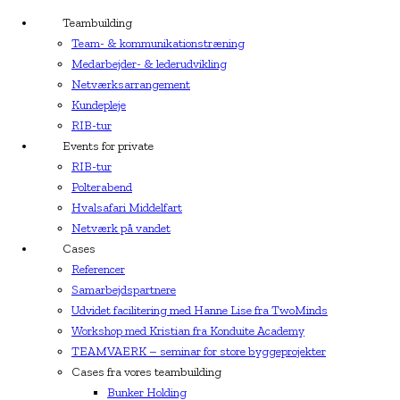
Teambuilding
Team- & kommunikationstræning
Medarbejder- & lederudvikling
Netværksarrangement
Kundepleje
RIB-tur
Events for private
RIB-tur
Polterabend
Hvalsafari Middelfart
Netværk på vandet
Cases
Referencer
Samarbejdspartnere
Udvidet facilitering med Hanne Lise fra TwoMinds
Workshop med Kristian fra Konduite Academy
TEAMVAERK – seminar for store byggeprojekter
Cases fra vores teambuilding
Bunker Holding