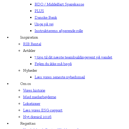
BDO / Middelfart Sparekasse
PLUS
Danske Bank
Unge på vej
Instruktørens afgørende rolle
Inspiration
RIB Rental
Artikler
7 tips til dit næste teambuildingevent på vandet
Fejlen du ikke må begå
Nyheder
Læs vores seneste nyhedsmail
Om os
Vores historie
Mød medarbejderne
Lokationer
Læs vores ESG-rapport
Nyt domicil 2026
Regattas