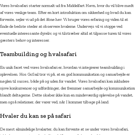
Vores hvalsafari starter normalt ud fra Middelfart Havn, hvor du vil blive mødt
af vores venlige team. Efter en kort introduktion om sikkerhed og hvad du kan
forvente, sejler vi ud på det åbne hav. Vi bruger vores erfaring og viden til at
finde de bedste steder at observere hvalerne. Undervejs vil vi stoppe ved
eventuelle interessante dyreliv, og vi tilstræber altid at tilpasse turen til vores
gæsters behov og interesser.
Teambuilding og hvalsafari
En unik facet ved vores hvalsafari er, hvordan vi integrerer teambuilding i
oplevelsen. Hos GoSail tror vi på, at en god kommunikation og samarbejde er
nøglen til succes, både på og uden for vandet. Vores hvalsafari kan inkludere
sjove konkurrencer og udfordringer, der fremmer samarbejde og kommunikation
blandt deltagerne. Dette skaber ikke kun en mindeværdig oplevelse på vandet,
men også relationer, der varer ved, når I kommer tilbage på land.
Hvaler du kan se på safari
De mest almindelige hvalarter, du kan forvente at se under vores hvalsafari,