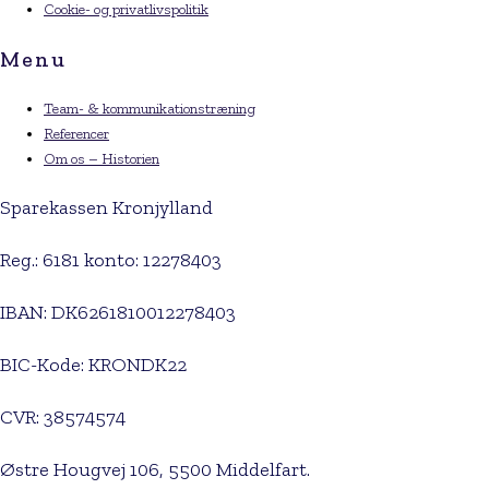
Cookie- og privatlivspolitik
Menu
Team- & kommunikationstræning
Referencer
Om os – Historien
Sparekassen Kronjylland
Reg.: 6181 konto: 12278403
IBAN: DK6261810012278403
BIC-Kode: KRONDK22
CVR: 38574574
Østre Hougvej 106, 5500 Middelfart.