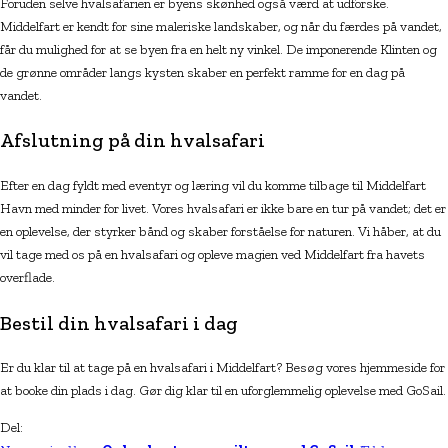
Foruden selve hvalsafarien er byens skønhed også værd at udforske.
Middelfart er kendt for sine maleriske landskaber, og når du færdes på vandet,
får du mulighed for at se byen fra en helt ny vinkel. De imponerende Klinten og
de grønne områder langs kysten skaber en perfekt ramme for en dag på
vandet.
Afslutning på din hvalsafari
Efter en dag fyldt med eventyr og læring vil du komme tilbage til Middelfart
Havn med minder for livet. Vores hvalsafari er ikke bare en tur på vandet; det er
en oplevelse, der styrker bånd og skaber forståelse for naturen. Vi håber, at du
vil tage med os på en hvalsafari og opleve magien ved Middelfart fra havets
overflade.
Bestil din hvalsafari i dag
Er du klar til at tage på en hvalsafari i Middelfart? Besøg vores hjemmeside for
at booke din plads i dag. Gør dig klar til en uforglemmelig oplevelse med GoSail.
Del: