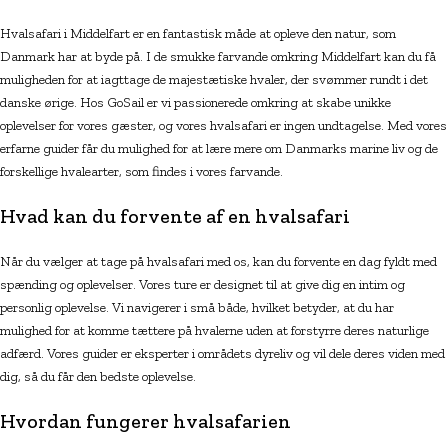
Hvalsafari i Middelfart er en fantastisk måde at opleve den natur, som
Danmark har at byde på. I de smukke farvande omkring Middelfart kan du få
muligheden for at iagttage de majestætiske hvaler, der svømmer rundt i det
danske ørige. Hos GoSail er vi passionerede omkring at skabe unikke
oplevelser for vores gæster, og vores hvalsafari er ingen undtagelse. Med vores
erfarne guider får du mulighed for at lære mere om Danmarks marine liv og de
forskellige hvalearter, som findes i vores farvande.
Hvad kan du forvente af en hvalsafari
Når du vælger at tage på hvalsafari med os, kan du forvente en dag fyldt med
spænding og oplevelser. Vores ture er designet til at give dig en intim og
personlig oplevelse. Vi navigerer i små både, hvilket betyder, at du har
mulighed for at komme tættere på hvalerne uden at forstyrre deres naturlige
adfærd. Vores guider er eksperter i områdets dyreliv og vil dele deres viden med
dig, så du får den bedste oplevelse.
Hvordan fungerer hvalsafarien