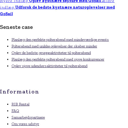
Nyere indlæg
Oplev kystnære sejlture med GoSail
Ældre
indlæg
Udforsk de bedste kystnære naturoplevelser med
GoSail
Seneste case
Planlæg den perfekte polterabend med mindeværdige events
Polterabend med unikke oplevelser der skaber minder
Oplev de bedste gruppeaktiviteter til polterabend
Planlæg den perfekte polterabend med sjove konkurrencer
Oplev sjove udendørsaktiviteter til polterabend
Information
RIB Rental
FAQ
Samarbejdspartnere
Om vores udstyr