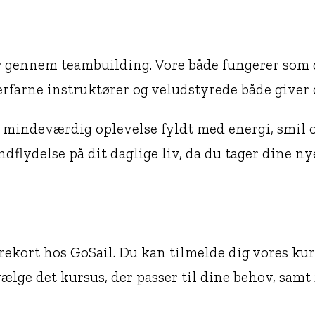
 gennem teambuilding. Vore både fungerer som d
rfarne instruktører og veludstyrede både giver d
en mindeværdig oplevelse fyldt med energi, smil o
indflydelse på dit daglige liv, da du tager dine 
ekort hos GoSail. Du kan tilmelde dig vores kur
lge det kursus, der passer til dine behov, samt