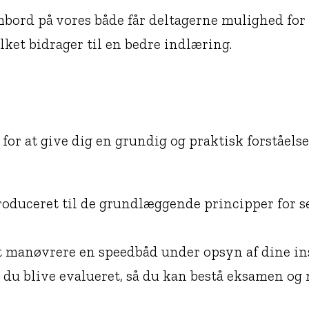
rd på vores både får deltagerne mulighed for at
et bidrager til en bedre indlæring.
for at give dig en grundig og praktisk forståels
roduceret til de grundlæggende principper for se
t manøvrere en speedbåd under opsyn af dine ins
l du blive evalueret, så du kan bestå eksamen o