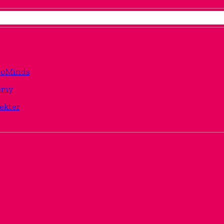
TwoMinds
emy
ekter