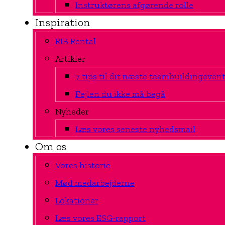
Instruktørens afgørende rolle
Inspiration
RIB Rental
Artikler
7 tips til dit næste teambuildingeven
Fejlen du ikke må begå
Nyheder
Læs vores seneste nyhedsmail
Om os
Vores historie
Mød medarbejderne
Lokationer
Læs vores ESG-rapport