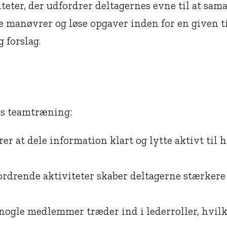
eter, der udfordrer deltagernes evne til at sam
re manøvrer og løse opgaver inden for en given
g forslag.
g
ads teamtræning:
r at dele information klart og lytte aktivt til h
drende aktiviteter skaber deltagerne stærkere b
nogle medlemmer træder ind i lederroller, hvilke