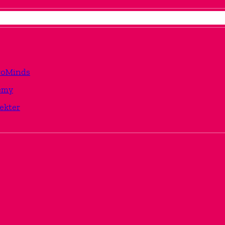
TwoMinds
emy
ekter