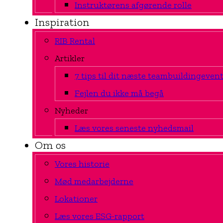
Instruktørens afgørende rolle
Inspiration
RIB Rental
Artikler
7 tips til dit næste teambuildingeven
Fejlen du ikke må begå
Nyheder
Læs vores seneste nyhedsmail
Om os
Vores historie
Mød medarbejderne
Lokationer
Læs vores ESG-rapport