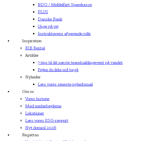
BDO / Middelfart Sparekasse
PLUS
Danske Bank
Unge på vej
Instruktørens afgørende rolle
Inspiration
RIB Rental
Artikler
7 tips til dit næste teambuildingevent på vandet
Fejlen du ikke må begå
Nyheder
Læs vores seneste nyhedsmail
Om os
Vores historie
Mød medarbejderne
Lokationer
Læs vores ESG-rapport
Nyt domicil 2026
Regattas