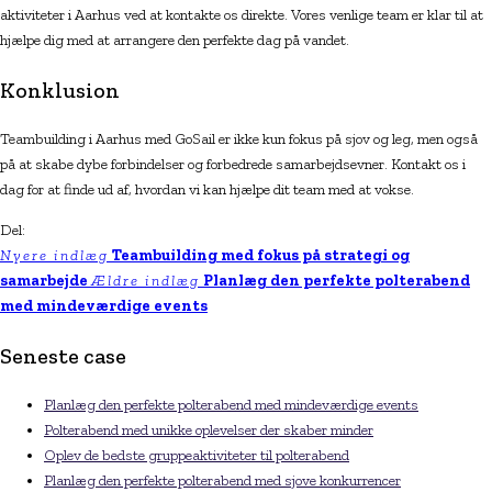
aktiviteter i Aarhus ved at kontakte os direkte. Vores venlige team er klar til at
hjælpe dig med at arrangere den perfekte dag på vandet.
Konklusion
Teambuilding i Aarhus med GoSail er ikke kun fokus på sjov og leg, men også
på at skabe dybe forbindelser og forbedrede samarbejdsevner. Kontakt os i
dag for at finde ud af, hvordan vi kan hjælpe dit team med at vokse.
Del:
Nyere indlæg
Teambuilding med fokus på strategi og
samarbejde
Ældre indlæg
Planlæg den perfekte polterabend
med mindeværdige events
Seneste case
Planlæg den perfekte polterabend med mindeværdige events
Polterabend med unikke oplevelser der skaber minder
Oplev de bedste gruppeaktiviteter til polterabend
Planlæg den perfekte polterabend med sjove konkurrencer