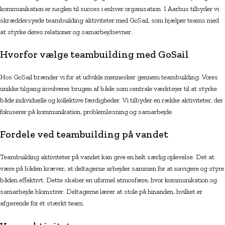
kommunikation er nøglen til succes i enhver organisation. I Aarhus tilbyder vi
skræddersyede teambuilding aktiviteter med GoSail, som hjælper teams med
at styrke deres relationer og samarbejdsevner.
Hvorfor vælge teambuilding med GoSail
Hos GoSail brænder vi for at udvikle mennesker gennem teambuilding. Vores
unikke tilgang involverer brugen af både som centrale værktøjer til at styrke
både individuelle og kollektive færdigheder. Vi tilbyder en række aktiviteter, der
fokuserer på kommunikation, problemløsning og samarbejde.
Fordele ved teambuilding på vandet
Teambuilding aktiviteter på vandet kan give en helt særlig oplevelse. Det at
være på båden kræver, at deltagerne arbejder sammen for at navigere og styre
båden effektivt. Dette skaber en uformel atmosfære, hvor kommunikation og
samarbejde blomstrer. Deltagerne lærer at stole på hinanden, hvilket er
afgørende for ét stærkt team.