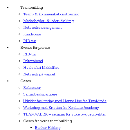
Teambuilding
Team- & kommunikationstræning
Medarbejder- & lederudvikling
Netværksarrangement
Kundepleje
RIB-tur
Events for private
RIB-tur
Polterabend
Hvalsafari Middelfart
Netværk på vandet
Cases
Referencer
Samarbejdspartnere
Udvidet facilitering med Hanne Lise fra TwoMinds
Workshop med Kristian fra Konduite Academy
TEAMVAERK – seminar for store byggeprojekter
Cases fra vores teambuilding
Bunker Holding