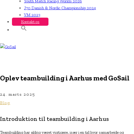
Youth Match Racing Worlds 2026
J70 Danish & Nordic Championship 2024
VM 2023
Kontakt os
Oplev teambuilding i Aarhus med GoSail
24. marts 2025
Blog
Introduktion til teambuilding i Aarhus
Teambuilding har aldrig været vigtigere, især i en tid hvor samarbejde og