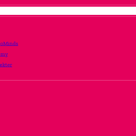
TwoMinds
emy
ekter