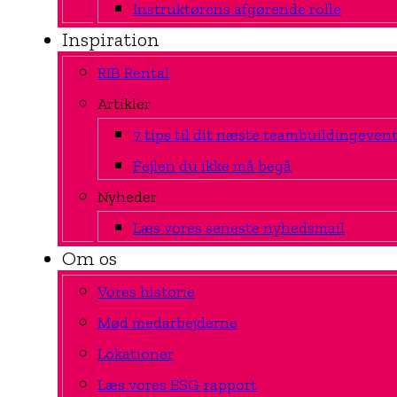
Instruktørens afgørende rolle
Inspiration
RIB Rental
Artikler
7 tips til dit næste teambuildingeven
Fejlen du ikke må begå
Nyheder
Læs vores seneste nyhedsmail
Om os
Vores historie
Mød medarbejderne
Lokationer
Læs vores ESG-rapport