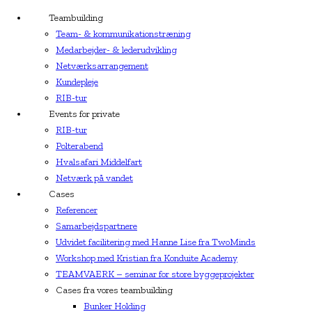
Teambuilding
Team- & kommunikationstræning
Medarbejder- & lederudvikling
Netværksarrangement
Kundepleje
RIB-tur
Events for private
RIB-tur
Polterabend
Hvalsafari Middelfart
Netværk på vandet
Cases
Referencer
Samarbejdspartnere
Udvidet facilitering med Hanne Lise fra TwoMinds
Workshop med Kristian fra Konduite Academy
TEAMVAERK – seminar for store byggeprojekter
Cases fra vores teambuilding
Bunker Holding