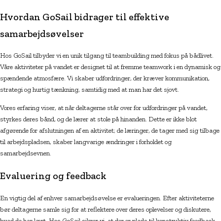
Hvordan GoSail bidrager til effektive
samarbejdsøvelser
Hos GoSail tilbyder vi en unik tilgang til teambuilding med fokus på bådlivet.
Våre aktiviteter på vandet er designet til at fremme teamwork i en dynamisk og
spændende atmosfære. Vi skaber udfordringer, der kræver kommunikation,
strategi og hurtig tænkning, samtidig med at man har det sjovt.
Vores erfaring viser, at når deltagerne står over for udfordringer på vandet,
styrkes deres bånd, og de lærer at stole på hinanden. Dette er ikke blot
afgørende for afslutningen af en aktivitet; de læringer, de tager med sig tilbage
til arbejdspladsen, skaber langvarige ændringer i forholdet og
samarbejdsevnen.
Evaluering og feedback
En vigtig del af enhver samarbejdsøvelse er evalueringen. Efter aktiviteterne
bør deltagerne samle sig for at reflektere over deres oplevelser og diskutere,
hvad de har lært. Hos GoSail sikrer vi, at der er plads til konstruktiv feedback,