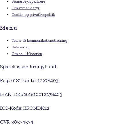
Samarbejdspartnere
Om vores udstyr
Cookie- og privatlivspolitik
Menu
Team- & kommunikationstræning
Referencer
Om os – Historien
Sparekassen Kronjylland
Reg.: 6181 konto: 12278403
IBAN: DK6261810012278403
BIC-Kode: KRONDK22
CVR: 38574574