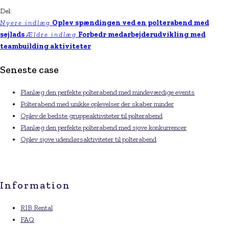
Del:
Nyere indlæg
Oplev spændingen ved en polterabend med
sejlads
Ældre indlæg
Forbedr medarbejderudvikling med
teambuilding aktiviteter
Seneste case
Planlæg den perfekte polterabend med mindeværdige events
Polterabend med unikke oplevelser der skaber minder
Oplev de bedste gruppeaktiviteter til polterabend
Planlæg den perfekte polterabend med sjove konkurrencer
Oplev sjove udendørsaktiviteter til polterabend
Information
RIB Rental
FAQ