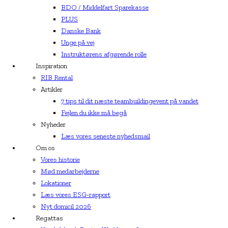
BDO / Middelfart Sparekasse
PLUS
Danske Bank
Unge på vej
Instruktørens afgørende rolle
Inspiration
RIB Rental
Artikler
7 tips til dit næste teambuildingevent på vandet
Fejlen du ikke må begå
Nyheder
Læs vores seneste nyhedsmail
Om os
Vores historie
Mød medarbejderne
Lokationer
Læs vores ESG-rapport
Nyt domicil 2026
Regattas