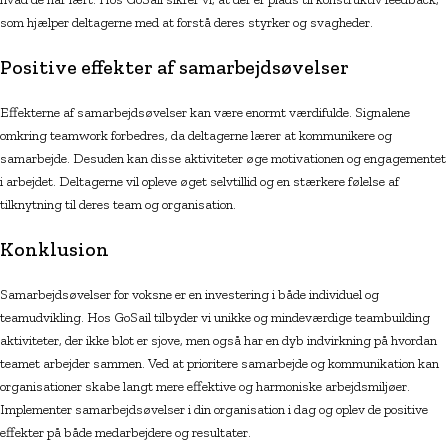
som hjælper deltagerne med at forstå deres styrker og svagheder.
Positive effekter af samarbejdsøvelser
Effekterne af samarbejdsøvelser kan være enormt værdifulde. Signalene
omkring teamwork forbedres, da deltagerne lærer at kommunikere og
samarbejde. Desuden kan disse aktiviteter øge motivationen og engagementet
i arbejdet. Deltagerne vil opleve øget selvtillid og en stærkere følelse af
tilknytning til deres team og organisation.
Konklusion
Samarbejdsøvelser for voksne er en investering i både individuel og
teamudvikling. Hos GoSail tilbyder vi unikke og mindeværdige teambuilding
aktiviteter, der ikke blot er sjove, men også har en dyb indvirkning på hvordan
teamet arbejder sammen. Ved at prioritere samarbejde og kommunikation kan
organisationer skabe langt mere effektive og harmoniske arbejdsmiljøer.
Implementer samarbejdsøvelser i din organisation i dag og oplev de positive
effekter på både medarbejdere og resultater.