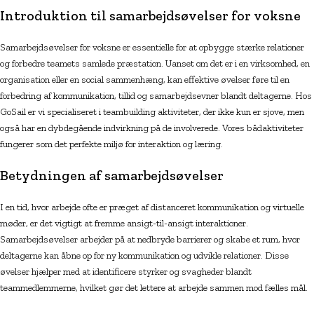
Introduktion til samarbejdsøvelser for voksne
Samarbejdsøvelser for voksne er essentielle for at opbygge stærke relationer
og forbedre teamets samlede præstation. Uanset om det er i en virksomhed, en
organisation eller en social sammenhæng, kan effektive øvelser føre til en
forbedring af kommunikation, tillid og samarbejdsevner blandt deltagerne. Hos
GoSail er vi specialiseret i teambuilding aktiviteter, der ikke kun er sjove, men
også har en dybdegående indvirkning på de involverede. Vores bådaktiviteter
fungerer som det perfekte miljø for interaktion og læring.
Betydningen af samarbejdsøvelser
I en tid, hvor arbejde ofte er præget af distanceret kommunikation og virtuelle
møder, er det vigtigt at fremme ansigt-til-ansigt interaktioner.
Samarbejdsøvelser arbejder på at nedbryde barrierer og skabe et rum, hvor
deltagerne kan åbne op for ny kommunikation og udvikle relationer. Disse
øvelser hjælper med at identificere styrker og svagheder blandt
teammedlemmerne, hvilket gør det lettere at arbejde sammen mod fælles mål.