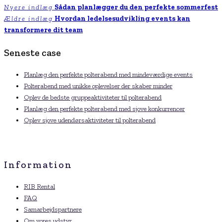
Nyere indlæg
Sådan planlægger du den perfekte sommerfest
Ældre indlæg
Hvordan ledelsesudvikling events kan
transformere dit team
Seneste case
Planlæg den perfekte polterabend med mindeværdige events
Polterabend med unikke oplevelser der skaber minder
Oplev de bedste gruppeaktiviteter til polterabend
Planlæg den perfekte polterabend med sjove konkurrencer
Oplev sjove udendørsaktiviteter til polterabend
Information
RIB Rental
FAQ
Samarbejdspartnere
Om vores udstyr