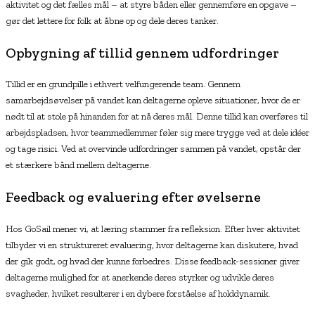
aktivitet og det fælles mål – at styre båden eller gennemføre en opgave –
gør det lettere for folk at åbne op og dele deres tanker.
Opbygning af tillid gennem udfordringer
Tillid er en grundpille i ethvert velfungerende team. Gennem
samarbejdsøvelser på vandet kan deltagerne opleve situationer, hvor de er
nødt til at stole på hinanden for at nå deres mål. Denne tillid kan overføres til
arbejdspladsen, hvor teammedlemmer føler sig mere trygge ved at dele idéer
og tage risici. Ved at overvinde udfordringer sammen på vandet, opstår der
et stærkere bånd mellem deltagerne.
Feedback og evaluering efter øvelserne
Hos GoSail mener vi, at læring stammer fra refleksion. Efter hver aktivitet
tilbyder vi en struktureret evaluering, hvor deltagerne kan diskutere, hvad
der gik godt, og hvad der kunne forbedres. Disse feedback-sessioner giver
deltagerne mulighed for at anerkende deres styrker og udvikle deres
svagheder, hvilket resulterer i en dybere forståelse af holddynamik.