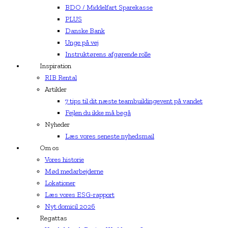
BDO / Middelfart Sparekasse
PLUS
Danske Bank
Unge på vej
Instruktørens afgørende rolle
Inspiration
RIB Rental
Artikler
7 tips til dit næste teambuildingevent på vandet
Fejlen du ikke må begå
Nyheder
Læs vores seneste nyhedsmail
Om os
Vores historie
Mød medarbejderne
Lokationer
Læs vores ESG-rapport
Nyt domicil 2026
Regattas