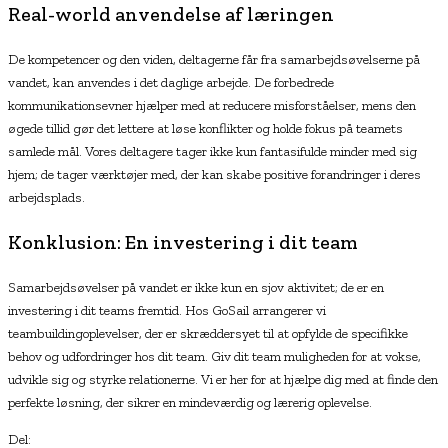
Real-world anvendelse af læringen
De kompetencer og den viden, deltagerne får fra samarbejdsøvelserne på
vandet, kan anvendes i det daglige arbejde. De forbedrede
kommunikationsevner hjælper med at reducere misforståelser, mens den
øgede tillid gør det lettere at løse konflikter og holde fokus på teamets
samlede mål. Vores deltagere tager ikke kun fantasifulde minder med sig
hjem; de tager værktøjer med, der kan skabe positive forandringer i deres
arbejdsplads.
Konklusion: En investering i dit team
Samarbejdsøvelser på vandet er ikke kun en sjov aktivitet; de er en
investering i dit teams fremtid. Hos GoSail arrangerer vi
teambuildingoplevelser, der er skræddersyet til at opfylde de specifikke
behov og udfordringer hos dit team. Giv dit team muligheden for at vokse,
udvikle sig og styrke relationerne. Vi er her for at hjælpe dig med at finde den
perfekte løsning, der sikrer en mindeværdig og lærerig oplevelse.
Del: