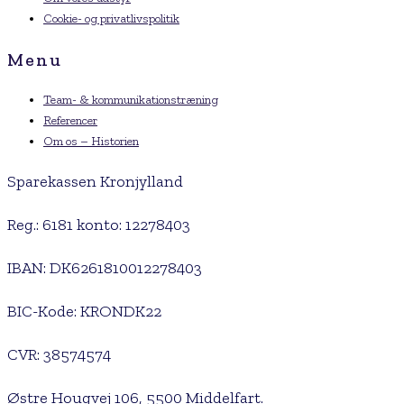
Cookie- og privatlivspolitik
Menu
Team- & kommunikationstræning
Referencer
Om os – Historien
Sparekassen Kronjylland
Reg.: 6181 konto: 12278403
IBAN: DK6261810012278403
BIC-Kode: KRONDK22
CVR: 38574574
Østre Hougvej 106, 5500 Middelfart.