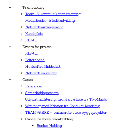
Teambuilding
Team- & kommunikationstræning
Medarbejder- & lederudvikling
Netværksarrangement
Kundepleje
RIB-tur
Events for private
RIB-tur
Polterabend
Hvalsafari Middelfart
Netværk på vandet
Cases
Referencer
Samarbejdspartnere
Udvidet facilitering med Hanne Lise fra TwoMinds
Workshop med Kristian fra Konduite Academy
TEAMVAERK – seminar for store byggeprojekter
Cases fra vores teambuilding
Bunker Holding