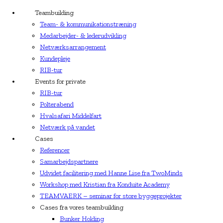
Teambuilding
Team- & kommunikationstræning
Medarbejder- & lederudvikling
Netværksarrangement
Kundepleje
RIB-tur
Events for private
RIB-tur
Polterabend
Hvalsafari Middelfart
Netværk på vandet
Cases
Referencer
Samarbejdspartnere
Udvidet facilitering med Hanne Lise fra TwoMinds
Workshop med Kristian fra Konduite Academy
TEAMVAERK – seminar for store byggeprojekter
Cases fra vores teambuilding
Bunker Holding