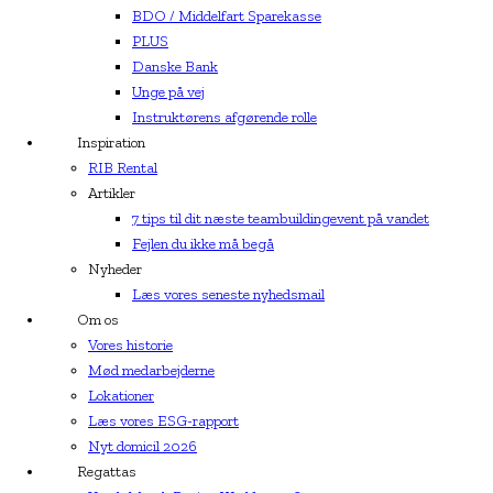
BDO / Middelfart Sparekasse
PLUS
Danske Bank
Unge på vej
Instruktørens afgørende rolle
Inspiration
RIB Rental
Artikler
7 tips til dit næste teambuildingevent på vandet
Fejlen du ikke må begå
Nyheder
Læs vores seneste nyhedsmail
Om os
Vores historie
Mød medarbejderne
Lokationer
Læs vores ESG-rapport
Nyt domicil 2026
Regattas