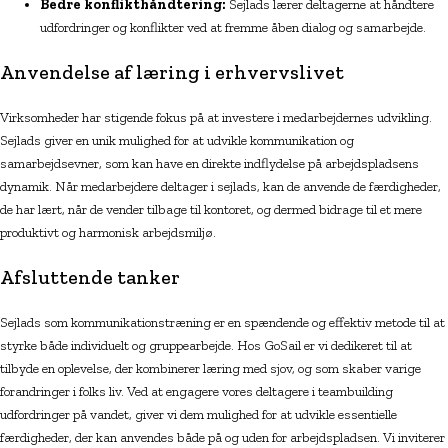
Bedre konflikthåndtering:
Sejlads lærer deltagerne at håndtere
udfordringer og konflikter ved at fremme åben dialog og samarbejde.
Anvendelse af læring i erhvervslivet
Virksomheder har stigende fokus på at investere i medarbejdernes udvikling.
Sejlads giver en unik mulighed for at udvikle kommunikation og
samarbejdsevner, som kan have en direkte indflydelse på arbejdspladsens
dynamik. Når medarbejdere deltager i sejlads, kan de anvende de færdigheder,
de har lært, når de vender tilbage til kontoret, og dermed bidrage til et mere
produktivt og harmonisk arbejdsmiljø.
Afsluttende tanker
Sejlads som kommunikationstræning er en spændende og effektiv metode til at
styrke både individuelt og gruppearbejde. Hos GoSail er vi dedikeret til at
tilbyde en oplevelse, der kombinerer læring med sjov, og som skaber varige
forandringer i folks liv. Ved at engagere vores deltagere i teambuilding
udfordringer på vandet, giver vi dem mulighed for at udvikle essentielle
færdigheder, der kan anvendes både på og uden for arbejdspladsen. Vi inviterer