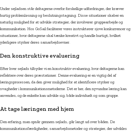
Under sejladsen står deltagerne overfor forskellige udfordringer, der kræver
hurtig problemløsning og beslutningstagning. Disse situationer skaber en
naturlig mulighed for at udvikle strategier, der involverer gruppearbejde og
kommunikation. Hos GoSail faciliterer vores instruktører sjove konkurrencer og
situationer, hvor deltagerne skal tænke kreativt og handle hurtigt, hvilket
yderligere styrker deres samarbejdsevner.
Den konstruktive evaluering
Efter hver sejlads tilbyder vi en konstruktiv evaluering, hvor deltagerne kan
reflektere over deres præstationer. Denne evaluering er en vigtig del af
læringsprocessen, da den giver mulighed for at identificere styrker og
svagheder i kommunikationsmetoderne. Det er her, den nyvundne læring kan
anvendes, og de enkelte kan udvikle sig, både individuelt og som gruppe.
At tage læringen med hjem
Den erfaring, man opnår gennem sejlads, går langt ud over båden. De
kommunikationsfærdigheder, samarbejdsmetoder og strategier, der udvikles