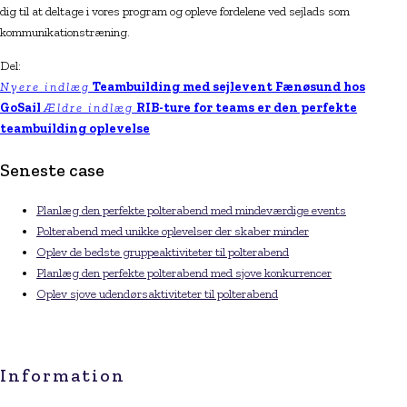
dig til at deltage i vores program og opleve fordelene ved sejlads som
kommunikationstræning.
Del:
Nyere indlæg
Teambuilding med sejlevent Fænøsund hos
GoSail
Ældre indlæg
RIB-ture for teams er den perfekte
teambuilding oplevelse
Seneste case
Planlæg den perfekte polterabend med mindeværdige events
Polterabend med unikke oplevelser der skaber minder
Oplev de bedste gruppeaktiviteter til polterabend
Planlæg den perfekte polterabend med sjove konkurrencer
Oplev sjove udendørsaktiviteter til polterabend
Information