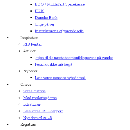
BDO / Middelfart Sparekasse
PLUS
Danske Bank
Unge på vej
Instruktørens afgørende rolle
Inspiration
RIB Rental
Artikler
7 tips til dit næste teambuildingevent på vandet
Fejlen du ikke må begå
Nyheder
Læs vores seneste nyhedsmail
Om os
Vores historie
Mød medarbejderne
Lokationer
Læs vores ESG-rapport
Nyt domicil 2026
Regattas