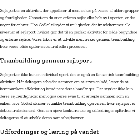
Sejlsport er en aktivitet, der appellerer til mennesker på tværs af aldersgrupper
og færdigheder. Uanset om du er en erfaren sejler eller helt ny i sporten, er der
noget for enhver. Hos GoSail tilbyder vi muligheder, der imødekommer alle
niveauer af sejlsport, hvilket gør det til en perfekt aktivitet for både begyndere
og erfarne sejlere. Vores fokus er at udvikle mennesker gennem teambuilding,
hvor vores både spiller en central rolle i processen.
Teambuilding gennem sejlsport
Sejlsport er ikke kun en individuel sport; det er også en fantastisk teambuilding
aktivitet. Når deltagere arbejder sammen om at styre en båd, lærer de at
kommunikere effektivt og koordinere deres handlinger. Det styrker ikke kun
deres sejlfærdigheder men også deres evne til at arbejde sammen som en
enhed. Hos GoSail skaber vi unikke teambuilding oplevelser, hvor sejlsport er
det centrale element. Gennem sjove konkurrencer og udfordringer opfordrer vi
deltagerne til at udvikle deres samarbejdsevner.
Udfordringer og læring på vandet