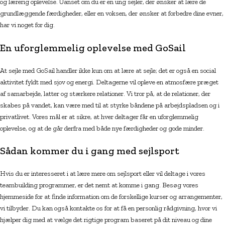
og lærerig oplevelse. Uanset om du er en ung sejler, der ønsker at lære de
grundlæggende færdigheder, eller en voksen, der ønsker at forbedre dine evner,
har vi noget for dig.
En uforglemmelig oplevelse med GoSail
At sejle med GoSail handler ikke kun om at lære at sejle; det er også en social
aktivitet fyldt med sjov og energi. Deltagerne vil opleve en atmosfære præget
af samarbejde, latter og stærkere relationer. Vi tror på, at de relationer, der
skabes på vandet, kan være med til at styrke båndene på arbejdspladsen og i
privatlivet. Vores mål er at sikre, at hver deltager får en uforglemmelig
oplevelse, og at de går derfra med både nye færdigheder og gode minder.
Sådan kommer du i gang med sejlsport
Hvis du er interesseret i at lære mere om sejlsport eller vil deltage i vores
teambuilding programmer, er det nemt at komme i gang. Besøg vores
hjemmeside for at finde information om de forskellige kurser og arrangementer,
vi tilbyder. Du kan også kontakte os for at få en personlig rådgivning, hvor vi
hjælper dig med at vælge det rigtige program baseret på dit niveau og dine