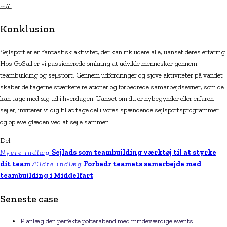
mål.
Konklusion
Sejlsport er en fantastisk aktivitet, der kan inkludere alle, uanset deres erfaring.
Hos GoSail er vi passionerede omkring at udvikle mennesker gennem
teambuilding og sejlsport. Gennem udfordringer og sjove aktiviteter på vandet
skaber deltagerne stærkere relationer og forbedrede samarbejdsevner, som de
kan tage med sig ud i hverdagen. Uanset om du er nybegynder eller erfaren
sejler, inviterer vi dig til at tage del i vores spændende sejlsportsprogrammer
og opleve glæden ved at sejle sammen.
Del:
Nyere indlæg
Sejlads som teambuilding værktøj til at styrke
dit team
Ældre indlæg
Forbedr teamets samarbejde med
teambuilding i Middelfart
Seneste case
Planlæg den perfekte polterabend med mindeværdige events