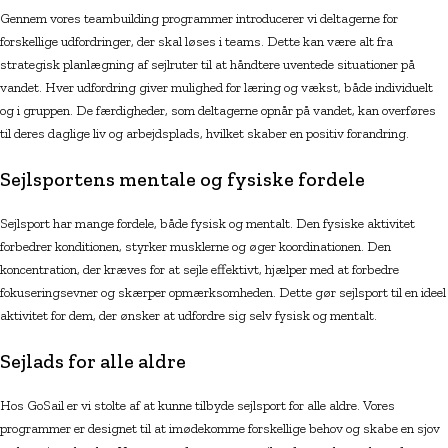
Gennem vores teambuilding programmer introducerer vi deltagerne for
forskellige udfordringer, der skal løses i teams. Dette kan være alt fra
strategisk planlægning af sejlruter til at håndtere uventede situationer på
vandet. Hver udfordring giver mulighed for læring og vækst, både individuelt
og i gruppen. De færdigheder, som deltagerne opnår på vandet, kan overføres
til deres daglige liv og arbejdsplads, hvilket skaber en positiv forandring.
Sejlsportens mentale og fysiske fordele
Sejlsport har mange fordele, både fysisk og mentalt. Den fysiske aktivitet
forbedrer konditionen, styrker musklerne og øger koordinationen. Den
koncentration, der kræves for at sejle effektivt, hjælper med at forbedre
fokuseringsevner og skærper opmærksomheden. Dette gør sejlsport til en ideel
aktivitet for dem, der ønsker at udfordre sig selv fysisk og mentalt.
Sejlads for alle aldre
Hos GoSail er vi stolte af at kunne tilbyde sejlsport for alle aldre. Vores
programmer er designet til at imødekomme forskellige behov og skabe en sjov