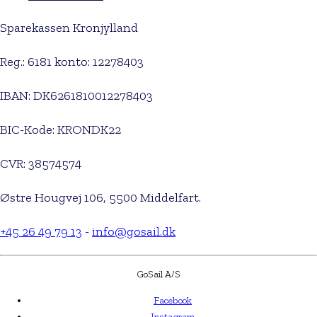
Sparekassen Kronjylland
Reg.: 6181 konto: 12278403
IBAN: DK6261810012278403
BIC-Kode: KRONDK22
CVR: 38574574
Østre Hougvej 106, 5500 Middelfart.
+45 26 49 79 13
-
info@gosail.dk
GoSail A/S
Facebook
Instagram