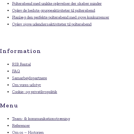
Polterabend med unikke oplevelser der skaber minder
Oplev de bedste gruppeaktiviteter til polterabend
Planlæg den perfekte polterabend med sjove konkurrencer
Oplev sjove udendørsaktiviteter til polterabend
Information
RIB Rental
FAQ
Samarbejdspartnere
Om vores udstyr
Cookie- og privatlivspolitik
Menu
Team- & kommunikationstræning
Referencer
Om os – Historien