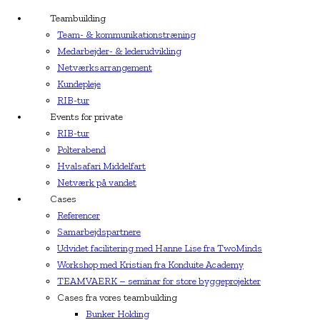
Teambuilding
Team- & kommunikationstræning
Medarbejder- & lederudvikling
Netværksarrangement
Kundepleje
RIB-tur
Events for private
RIB-tur
Polterabend
Hvalsafari Middelfart
Netværk på vandet
Cases
Referencer
Samarbejdspartnere
Udvidet facilitering med Hanne Lise fra TwoMinds
Workshop med Kristian fra Konduite Academy
TEAMVAERK – seminar for store byggeprojekter
Cases fra vores teambuilding
Bunker Holding