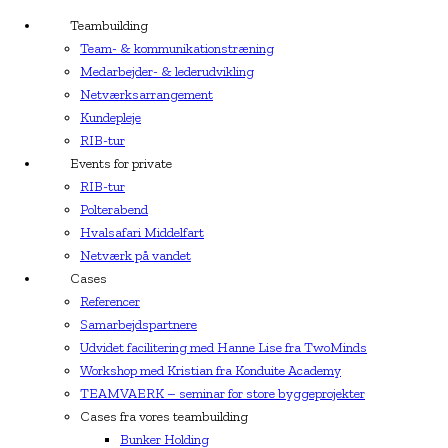
Teambuilding
Team- & kommunikationstræning
Medarbejder- & lederudvikling
Netværksarrangement
Kundepleje
RIB-tur
Events for private
RIB-tur
Polterabend
Hvalsafari Middelfart
Netværk på vandet
Cases
Referencer
Samarbejdspartnere
Udvidet facilitering med Hanne Lise fra TwoMinds
Workshop med Kristian fra Konduite Academy
TEAMVAERK – seminar for store byggeprojekter
Cases fra vores teambuilding
Bunker Holding