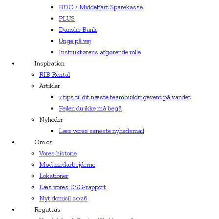
BDO / Middelfart Sparekasse
PLUS
Danske Bank
Unge på vej
Instruktørens afgørende rolle
Inspiration
RIB Rental
Artikler
7 tips til dit næste teambuildingevent på vandet
Fejlen du ikke må begå
Nyheder
Læs vores seneste nyhedsmail
Om os
Vores historie
Mød medarbejderne
Lokationer
Læs vores ESG-rapport
Nyt domicil 2026
Regattas