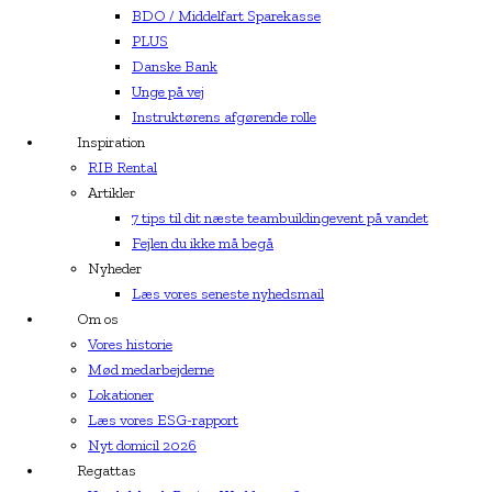
BDO / Middelfart Sparekasse
PLUS
Danske Bank
Unge på vej
Instruktørens afgørende rolle
Inspiration
RIB Rental
Artikler
7 tips til dit næste teambuildingevent på vandet
Fejlen du ikke må begå
Nyheder
Læs vores seneste nyhedsmail
Om os
Vores historie
Mød medarbejderne
Lokationer
Læs vores ESG-rapport
Nyt domicil 2026
Regattas