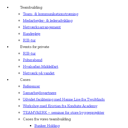
Teambuilding
Team- & kommunikationstræning
Medarbejder- & lederudvikling
Netværksarrangement
Kundepleje
RIB-tur
Events for private
RIB-tur
Polterabend
Hvalsafari Middelfart
Netværk på vandet
Cases
Referencer
Samarbejdspartnere
Udvidet facilitering med Hanne Lise fra TwoMinds
Workshop med Kristian fra Konduite Academy
TEAMVAERK – seminar for store byggeprojekter
Cases fra vores teambuilding
Bunker Holding