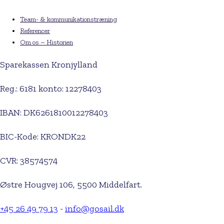
Team- & kommunikationstræning
Referencer
Om os – Historien
Sparekassen Kronjylland
Reg.: 6181 konto: 12278403
IBAN: DK6261810012278403
BIC-Kode: KRONDK22
CVR: 38574574
Østre Hougvej 106, 5500 Middelfart.
+45 26 49 79 13
-
info@gosail.dk