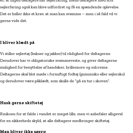
er, at ingen deltagere har sejlerfaring, mens deltagere med stor
sejlerfaring også kan blive udfordret og få en spændende oplevelse.
Det er heller ikke et krav, at man kan svømme – men i så fald vil vi
gerne vide det.
I bliver klædt på
Vi stiller sejlertøj (bukser og jakker) til rådighed for deltagerne.
Derudover har vi obligatoriske svømmeveste, og giver deltagerne
mulighed for benyttelse af handsker, brillesnore og solcreme.
Deltagerne skal blot møde i fornuftigt fodtøj (gummisko eller sejlersko)
og derudover være påklædt, som skulle de “gå en tur i skoven”.
Husk gerne skiftetøj
Risikoen for at falde i vandet er meget lille, men vi anbefaler alligevel
for en sikkerheds skyld, at alle deltagere medbringer skiftetøj.
Man bliver ikke søsyg