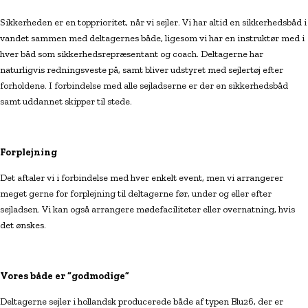
Sikkerheden er en topprioritet, når vi sejler. Vi har altid en sikkerhedsbåd i
vandet sammen med deltagernes både, ligesom vi har en instruktør med i
hver båd som sikkerhedsrepræsentant og coach. Deltagerne har
naturligvis redningsveste på, samt bliver udstyret med sejlertøj efter
forholdene. I forbindelse med alle sejladserne er der en sikkerhedsbåd
samt uddannet skipper til stede.
Forplejning
Det aftaler vi i forbindelse med hver enkelt event, men vi arrangerer
meget gerne for forplejning til deltagerne før, under og eller efter
sejladsen. Vi kan også arrangere mødefaciliteter eller overnatning, hvis
det ønskes.
Vores både er “godmodige”
Deltagerne sejler i hollandsk producerede både af typen Blu26, der er