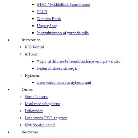
BDO / Middelfart Sparekasse
PLUS
Danske Bank
Unge på vej
Instruktørens afgørende rolle
Inspiration
RIB Rental
Artikler
7 tips til dit næste teambuildingevent på vandet
Fejlen du ikke må begå
Nyheder
Læs vores seneste nyhedsmail
Om os
Vores historie
Mød medarbejderne
Lokationer
Læs vores ESG-rapport
Nyt domicil 2026
Regattas