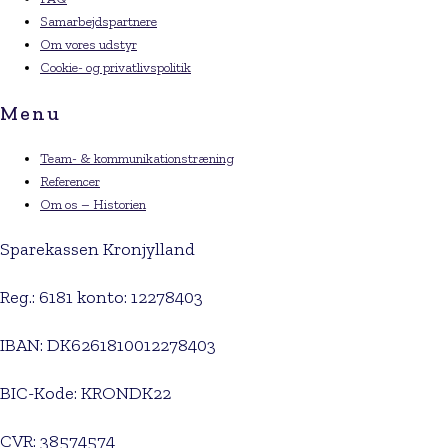
Samarbejdspartnere
Om vores udstyr
Cookie- og privatlivspolitik
Menu
Team- & kommunikationstræning
Referencer
Om os – Historien
Sparekassen Kronjylland
Reg.: 6181 konto: 12278403
IBAN: DK6261810012278403
BIC-Kode: KRONDK22
CVR: 38574574