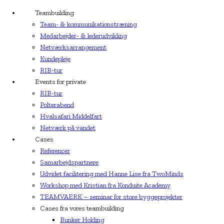
Teambuilding
Team- & kommunikationstræning
Medarbejder- & lederudvikling
Netværksarrangement
Kundepleje
RIB-tur
Events for private
RIB-tur
Polterabend
Hvalsafari Middelfart
Netværk på vandet
Cases
Referencer
Samarbejdspartnere
Udvidet facilitering med Hanne Lise fra TwoMinds
Workshop med Kristian fra Konduite Academy
TEAMVAERK – seminar for store byggeprojekter
Cases fra vores teambuilding
Bunker Holding