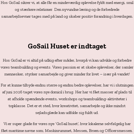
Hos GoSail sikrer vi, at alle får en mindeværdig oplevelse fyldt med energi, smil
og stærkere relationer. Den nyvundne læring og de forbedrede
samarbejdsevner tages med på land og skaber positiv forandring i hverdagen.
GoSail Huset er indtaget
Hos GoSail er vi altid på udkig efter måder, hvorpå vi kan udvikle og forbedre
vores teambuilding og events. Vores passion er at skabe oplevelser, der samler
mennesker, styrker samarbejde og giver minder for livet – især på vandet!
For at kunne tilbyde endnu større og endnu bedre oplevelser, har vi i slutningen
af juni 2026 taget vores nye domicil i brug. Her har vi fået masser af plads til
at afholde spændende events, workshops og teambuilding-aktiviteter i
topklasse. Det er et sted, hvor kreativitet, samarbejde og ikke mindst
sejladsglæde kan udfolde sig fuldt ud.
Vi er super glade for vores nye ‘GoSail huset’, hvor lokalerne selvfølgelig har
fået maritime navne som; Maskinrummet, Messen, Broen og Officersmessen.