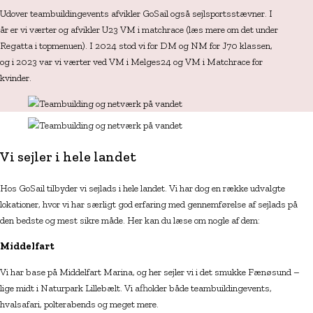
Udover teambuildingevents afvikler GoSail også sejlsportsstævner. I
år er vi værter og afvikler U23 VM i matchrace (læs mere om det under
Regatta i topmenuen). I 2024 stod vi for DM og NM for J70 klassen,
og i 2023 var vi værter ved VM i Melges24 og VM i Matchrace for
kvinder.
Vi sejler i hele landet
Hos GoSail tilbyder vi sejlads i hele landet. Vi har dog en række udvalgte
lokationer, hvor vi har særligt god erfaring med gennemførelse af sejlads på
den bedste og mest sikre måde.
Her kan du læse om nogle af dem:
Middelfart
Vi har base på Middelfart Marina, og her sejler vi i det smukke Fænøsund –
lige midt i Naturpark Lillebælt. Vi afholder både teambuildingevents,
hvalsafari, polterabends og meget mere.